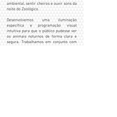
ambiental, sentir cheiros e ouvir sons da
noite do Zoológico.
Desenvolvemos uma iluminação
específica e programação visual
intuitiva para que o público pudesse ver
os animais noturnos de forma clara e
segura. Trabalhamos em conjunto com
os profissionais do parque para criar
itens especiais de enriquecimento
ambiental para os animais, estimulando
seus comportamentos naturais e
oferecendo um local mais saudável e
rico.
Estamos muito felizes em poder
contribuir para essa iniciativa, que
oferece uma experiência única e
educativa aos visitantes.
FOTOS: