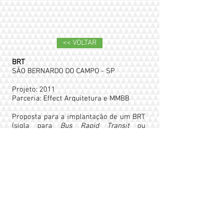
<< VOLTAR
BRT
SÃO BERNARDO DO CAMPO - SP
Projeto: 2011
Parceria: Effect Arquitetura e MMBB
Proposta para a implantação de um BRT
(sigla para
Bus Rapid Transit
ou
Transporte Rápido por Ônibus) na cidade
de São Bernardo do Campo-SP. Além
das intervenções urbanísticas de
infraestrutura, como a criação de uma
ciclovia paralela ao Córrego Casa
Grande, foi desenvolvido também o
projeto arquitetônico das paradas com
pagamento desembarcado e das
estações terminais intermodais e
multifuncionais.