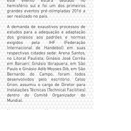
este evento estará sediado no
hemisfério sul e foi um dos primeiros
grandes eventos pré-olimpíadas 2016 a
ser realizado no país.
A demanda de exaustivos processos de
estudos para a adequação e adaptação
dos ginásios aos padrões e normas
exigidos pela IHF (Federação
Internacional de Handebol) em suas
respectivas cidades sede: Arena Santos,
no Litoral Paulista; Ginásio José Corrêa
em Barueri; Ginásio Ibirapuera, em São
Paulo e Ginásio Adib Moyses Dib, em São
Bernardo do Campo, foram todos
desenvolvidos pelo escritório. Celso
Grion, assumiu o cargo de Diretor para
Instalações Técnicas (Technical Facilities)
dentro do Comitê Organizador do
Mundial.
Nestes estudos, além de adaptar os
ginásios para receber a quadra oficial
de Handebol, outros setores e áreas
receberam atenção especial para