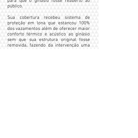
para que o ginásio fosse reaberto ao
público.
Sua cobertura recebeu sistema de
proteção em lona que estancou 100%
dos vazamentos além de oferecer maior
conforto térmico e acústico ao ginásio
sem que sua estrutura original fosse
removida, fazendo da intervenção uma
obra rápida e limpa.
Também foi realizada a reforma para
adequação e modernização do estádio
de Atletismo Ícaro de Castro Melo no
Complexo esportivo Constâncio Vaz
Guimarães.
Foram projetados e construídos nova
pista de Atletismo padrão Classe 1
- IAAF, nova iluminação, reforma das
arquibancadas que receberam
elevadores para acessibilidade universal
além da adequação de infraestrutura
para receber eventos de nível
internacional de acordo com os padrões