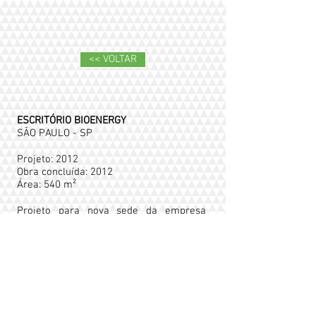
<< VOLTAR
ESCRITÓRIO BIOENERGY
SÃO PAULO - SP
Projeto: 2012
Obra concluída: 2012
Área: 540 m²
Projeto para nova sede da empresa
Bioenergy - setor de energia eólica
situado na cidade de São Paulo.
A proposta foi desenvolvida para
ocupação de andar-tipo com 540m² de
área localizados no edifício Cidade
Jardim Corporate Center - 23º andar. O
projeto foi desenvolvido em função dos