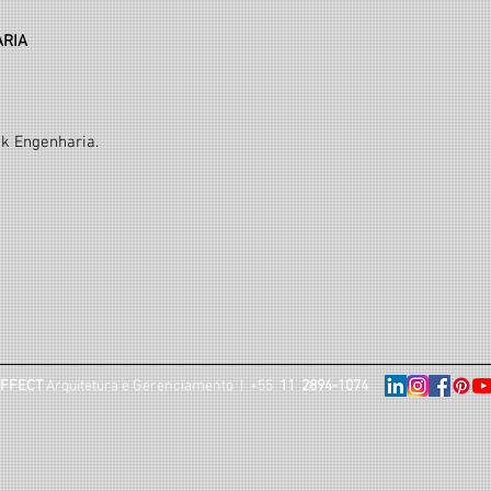
ARIA
k Engenharia.
FFECT
Arquitetura e Gerenciamento | +55
11
2894-1074